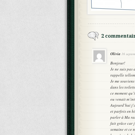
2 commentai
Olivia
16 septe
Bonjour!
Je ne suis pas 
rappelle tellem
Je me souviens 
dans les toilet
ce moment qu’il
ou venait m’int
Aujourd’hui j’
et parfois en h
parler à Ma rai
fait grâce car 
semaine et ce n