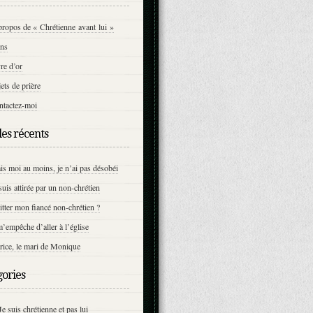
ropos de « Chrétienne avant lui »
ens
re d’or
ets de prière
ntactez-moi
les récents
s moi au moins, je n’ai pas désobéi
suis attirée par un non-chrétien
tter mon fiancé non-chrétien ?
m’empêche d’aller à l’église
rice, le mari de Monique
gories
Je suis chrétienne et pas lui