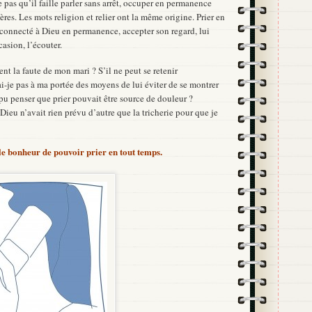
e pas qu’il faille parler sans arrêt, occuper en permanence
ières. Les mots religion et relier ont la même origine. Prier en
é, connecté à Dieu en permanence, accepter son regard, lui
ccasion, l’écouter.
ment la faute de mon mari ? S’il ne peut se retenir
ai-je pas à ma portée des moyens de lui éviter de se montrer
pu penser que prier pouvait être source de douleur ?
ieu n’avait rien prévu d’autre que la tricherie pour que je
le bonheur de pouvoir prier en tout temps.