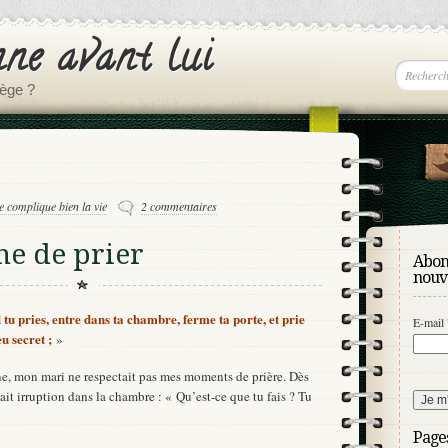
nne avant lui
lège ?
e complique bien la vie
2 commentaires
he de prier
Abonn
nouv
tu pries, entre dans ta chambre, ferme ta porte, et prie
E-mail
eu secret ;
»
e, mon mari ne respectait pas mes moments de prière. Dès
isait irruption dans la chambre : « Qu’est-ce que tu fais ? Tu
Page