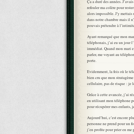
Ça a duré des années. J’avais 
refouler ma colère pour reste
alors impossible. J’y mettai
dans notre chambre mais il n
pouvais prétendre à l’intimit
Ayant remarqué que mon mari
téléphonais, j’ai eu un jour l
immédiat. Quand mon mari en
parler, me voyant au téléphone
porte.
Evidemment, la fois où le télé
bien cru que mon stratagème a
cellulaire, pas de risque : je 
Grâce à cette avancée, j’ai r
en utilisant mon téléphone po
pour récupérer mes enfants, j
Aujourd’hui, c’est encore pl
personne ne prend pour un fou
j’en profite pour prier en me 