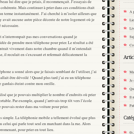
beau lui dire que je priais, il recommençait. J’essayais de
r cohérente. Mais continuer à prier dans ces conditions était
A p
s un terme instantanément.
J’ai cherché à m’isoler ailleurs que
’y avait aucune autre pièce décente de notre logement où je
Li
é nécessaire.
Liv
 n’interrompait pas mes conversations quand je
Suj
’idée de prendre mon téléphone pour prier. Le résultat a été
Co
trait vivement dans notre chambre quand il m’entendait
, il reculait en s’excusant et refermait délicatement la
Artic
phone a sonné alors que je faisais semblant de l’utiliser, j’ai
Mai
llait être dévoilé ! Quand plus tard j’ai eu un téléphone
Je 
le gardais éteint contre mon oreille.
Qui
éalisé que je pouvais multiplier le nombre d’endroits où prier
Il 
rtable. Par exemple, quand j’arrivais trop tôt vers l’école
Pat
e pouvais rester dans ma voiture pour prier.
Caté
us simple. La téléphonie mobile a tellement évolué que plus
 celui qui parle tout seul en marchant dans la rue. Alors
promenant, pour prier en tout lieu.
0) 