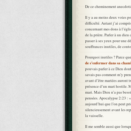
De ce cheminement anecdotiqu
Il y a au moins deux voies pos
difficulté. Autant j’ai compr
concernant mes dons à l’église
de la prière. Parler à un dieu
passer à ses yeux pour une dé
souffrances inutiles, de conto
Pourquoi inutiles ? Parce qu
de s’enfermer dans sa chamb
pouvais parler à ce Dieu dont
savais pas comment m’y prendr
avant d’être mariées auront tr
présence d’un mari hostile. M
mari. Mais Dieu n’a pas besoi
pensées. Apocalypse 2:23 : « j
aujourd’hui que l’on peut prie
silencieusement avant les rep
la vaisselle.
Il me semble aussi que lorsq