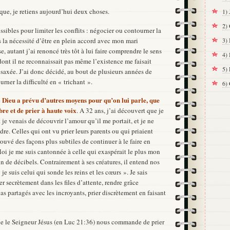
e, je retiens aujourd’hui deux choses.
1) 
2)
sibles pour limiter les conflits : négocier ou contourner la
is la nécessité d’être en plein accord avec mon mari
3) 
, autant j’ai renoncé très tôt à lui faire comprendre le sens
4) 
 dont il ne reconnaissait pas même l’existence me faisait
5) 
saxée. J’ai donc décidé, au bout de plusieurs années de
urner la difficulté en « trichant ».
6) 
Dieu a prévu d’autres moyens pour qu’on lui parle, que
e
re et de prier à haute voix
. A 32 ans, j’ai découvert que je
 je venais de découvrir l’amour qu’il me portait, et je ne
e. Celles qui ont vu prier leurs parents ou qui priaient
ouvé des façons plus subtiles de continuer à le faire en
oi je me suis cantonnée à celle qui exaspérait le plus mon
n de décibels. Contrairement à ses créatures, il entend nos
e suis celui qui sonde les reins et les cœurs ». Je sais
r secrètement dans les files d’attente, rendre grâce
as partagés avec les incroyants, prier discrètement en faisant
ue le Seigneur Jésus (en Luc 21:36) nous commande de prier