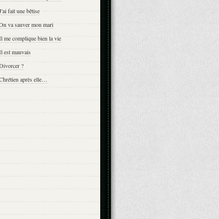
J'ai fait une bêtise
 On va sauver mon mari
Il me complique bien la vie
Il est mauvais
Divorcer ?
Chrétien après elle…