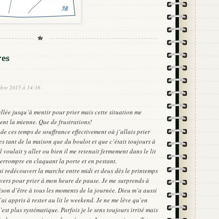
res
mbre 2015 à 14:16
allée jusqu’à mentir pour prier mais cette situation me
ent la mienne. Que de frustrations!
de ces temps de souffrance effectivement où j’allais prier
tes tant de la maison que du boulot et que c’était toujours à
 voulait y aller ou bien il me retenait fermement dans le lit
errompre en claquant la porte et en pestant.
ai redécouvert la marche entre midi et deux dès le printemps
ivers pour prier à mon heure de pause. Je me surprends à
son d’être à tous les moments de la journée. Dieu m’a aussi
j’ai appris à rester au lit le weekend. Je ne me lève qu’en
’est plus systématique. Parfois je le sens toujours irrité mais