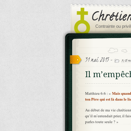
Chrétie
Contrainte ou privi
31 mai 2015 -
3) Il m
Il m’empêc
Mais quand 
Matthieu 6:6 : «
ton Père qui est là dans le li
Au début de ma vie chrétienn
qu’il m’entendait prier, il fa
parles toute seule ? »