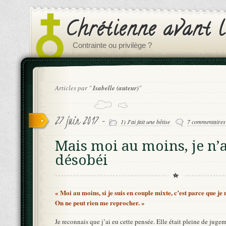
Chrétienne avant l
Contrainte ou privilège ?
Articles par "
Isabelle (auteur)
"
27 juin 2017 -
1) J'ai fait une bêtise
7 commentaires
Mais moi au moins, je n’a
désobéi
« Moi au moins, si je suis en couple mixte, c’est parce que je
On ne peut rien me reprocher. »
Je reconnais que j’ai eu cette pensée. Elle était pleine de juge