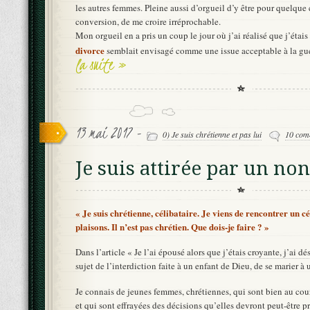
les autres femmes. Pleine aussi d’orgueil d’y être pour quelqu
conversion, de me croire irréprochable.
Mon orgueil en a pris un coup le jour où j’ai réalisé que j’étais
divorce
semblait envisagé comme une issue acceptable à la gue
la suite »
13 mai 2017 -
0) Je suis chrétienne et pas lui
10 com
Je suis attirée par un no
« Je suis chrétienne, célibataire. Je viens de rencontrer un c
plaisons. Il n’est pas chrétien. Que dois-je faire ? »
Dans l’article «
Je l’ai épousé alors que j’étais croyante, j’ai dé
sujet de l’interdiction faite à un enfant de Dieu, de se marier à
Je connais de jeunes femmes, chrétiennes, qui sont bien au cour
et qui sont effrayées des décisions qu’elles devront peut-être p