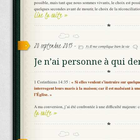
possible, mais tant que nous sommes vivants, le choix est possib
quelques secondes avant de mourir, le choix de la réconciliatio
Lire la suite »
20 septembre 2015 -
3) Il me complique bien la vie
Je n’ai personne à qui 
« Si elles veulent s’instruire sur quelqu
1 Corinthiens 14:35 :
interrogent leurs maris à la maison; car il est malséant à u
l’Église. »
A ma conversion, j’ai été confrontée à une difficulté majeure
la suite »