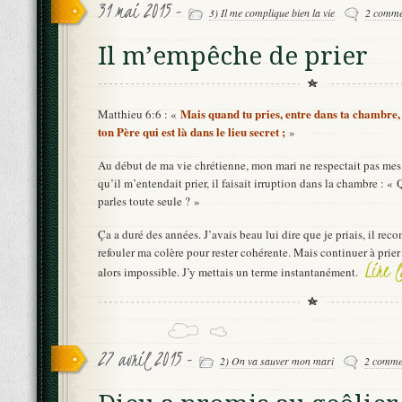
31 mai 2015 -
3) Il me complique bien la vie
2 comme
Il m’empêche de prier
Mais quand tu pries, entre dans ta chambre, 
Matthieu 6:6 : «
ton Père qui est là dans le lieu secret ;
»
Au début de ma vie chrétienne, mon mari ne respectait pas mes
qu’il m’entendait prier, il faisait irruption dans la chambre : « 
parles toute seule ? »
Ça a duré des années. J’avais beau lui dire que je priais, il rec
refouler ma colère pour rester cohérente. Mais continuer à prier
Lire 
alors impossible. J’y mettais un terme instantanément.
27 avril 2015 -
2) On va sauver mon mari
2 comme