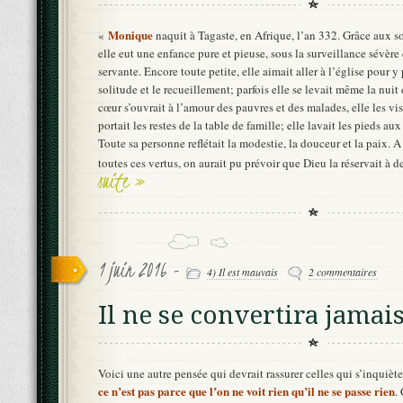
Monique
«
naquit à Tagaste, en Afrique, l’an 332. Grâce aux so
elle eut une enfance pure et pieuse, sous la surveillance sévère
servante. Encore toute petite, elle aimait aller à l’église pour y p
solitude et le recueillement; parfois elle se levait même la nuit e
cœur s’ouvrait à l’amour des pauvres et des malades, elle les visi
portait les restes de la table de famille; elle lavait les pieds a
Toute sa personne reflétait la modestie, la douceur et la paix. A 
toutes ces vertus, on aurait pu prévoir que Dieu la réservait à 
suite »
1 juin 2016 -
4) Il est mauvais
2 commentaires
Il ne se convertira jamais 
Voici une autre pensée qui devrait rassurer celles qui s’inquiète
ce n’est pas parce que l’on ne voit rien qu’il ne se passe rien
.