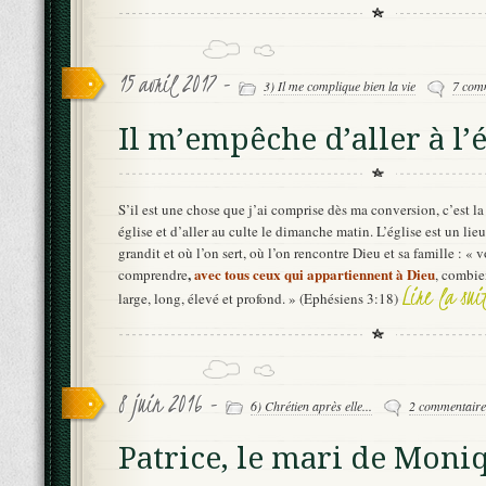
15 avril 2017 -
3) Il me complique bien la vie
7 com
Il m’empêche d’aller à l’é
S’il est une chose que j’ai comprise dès ma conversion, c’est la
église et d’aller au culte le dimanche matin. L’église est un lie
grandit et où l’on sert, où l’on rencontre Dieu et sa famille : «
,
avec tous ceux qui appartiennent à Dieu
comprendre
, combie
Lire la su
large, long, élevé et profond. » (Ephésiens 3:18)
8 juin 2016 -
6) Chrétien après elle...
2 commentaire
Patrice, le mari de Moni