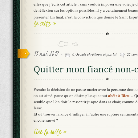
elles que j’écris cet article : sans vouloir imposer une voie, je
de réflexion sur les options possibles. Il y a certainement bea
présenter. En final, c’est la conviction que donne le Saint Espr
la suite »
13 mai 2017 -
0) Je suis chrétienne et pas lui
22 com
Quitter mon fiancé non-c
Prendre la décision de ne pas se marier avec la personne dont 
obéir à Dieu
on est aimé, parce qu’on désire plus que tout
… Qu
semble que l’on doit le ressentir jusque dans sa chair, comme A
Isaac.
Et où trouver la force d’infliger à l’autre une rupture sentimenta
encore sauvé ?
Lire la suite »